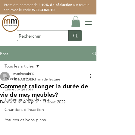
10% de réduction
Première commande ?
sur tout le
WELCOME10
site avec le code
Post
Tous les articles
maximeubFR
Tous les articles
10 août 2022
3 min de lecture
Comment rallonger la durée de
Les éco-gestes
vie de mes meubles?
Traitement des déchets
Dernière mise à jour :
13 août 2022
Chantiers d'insertion
Astuces et bons plans