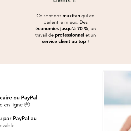
clients ⭐️
Ce sont nos
maxifan
qui en
parlent le mieux. Des
économies jusqu'à 70 %
, un
travail de
professionnel
et un
service client au top
!
caire ou PayPal
 en ligne 📦
u par PayPal au
ossible