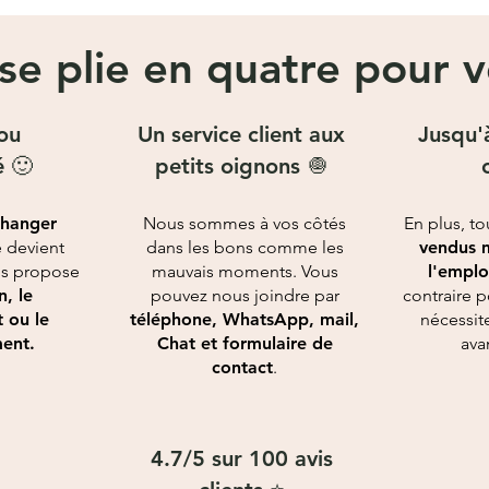
se plie en quatre pour 
 ou
Un service client aux
Jusqu'
 🙂
petits oignons 🧅
changer
Nous sommes à vos côtés
En plus, t
le devient
dans les bons comme les
vendus m
ous propose
mauvais moments. Vous
l'emplo
n, le
pouvez nous joindre par
contraire 
 ou le
téléphone, WhatsApp, mail,
nécessit
ent.
Chat et formulaire de
ava
contact
.
4.7/5 sur 100 avis