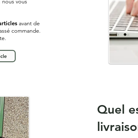
s, nous vous
articles
avant de
 passé commande
.
ite.
cle
Quel e
livrais