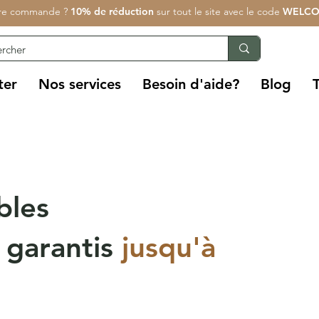
re commande ?
10% de réduction
sur tout le site avec le code
WELCO
ter
Nos services
Besoin d'aide?
Blog
bles
 garantis
jusqu'à