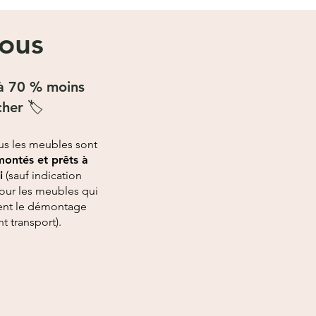
vous
à 70 % moins
cher 🏷
ous les meubles sont
ontés et prêts à
i
(sauf indication
pour les meubles qui
ent le démontage
nt transport).