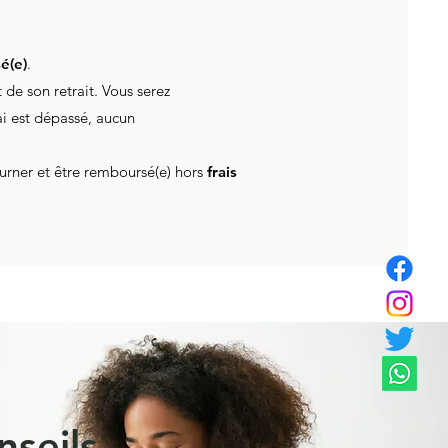
é(e)
.
t de son retrait. Vous serez
lai est dépassé, aucun
tourner et être remboursé(e) hors
frais
nseils