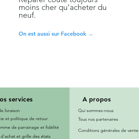
moins cher qu'acheter du
neuf.
On est aussi sur Facebook →
os services
A propos
de livraison
Qui sommes-nous
ie et politique de retour
Tous nos partenaires
mme de parrainage et fidélité
Conditions générales de vente
d'achat et grille des états