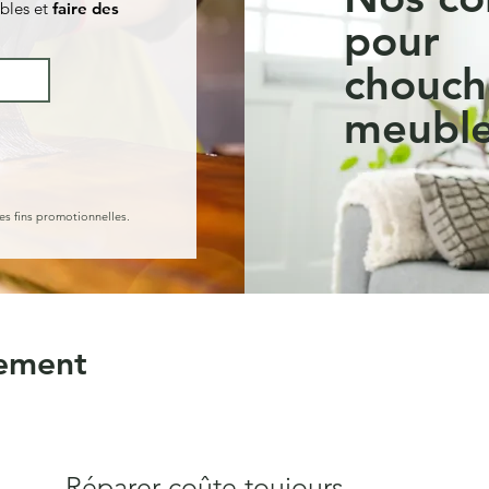
bles et
faire des
pour
chouch
meuble
es fins promotionnelles.
vement
Réparer coûte toujours