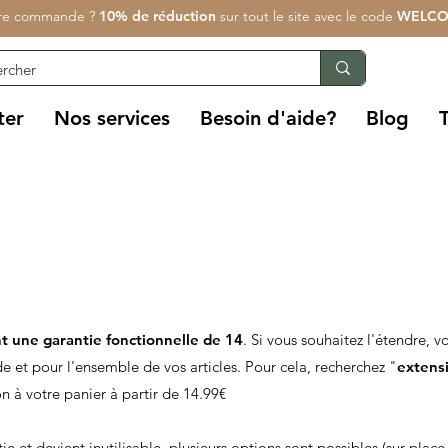
re commande ?
10% de réduction
sur tout le site avec le code
WELCO
ter
Nos services
Besoin d'aide?
Blog
t une garantie fonctionnelle de 14
. Si vous souhaitez l'étendre, 
et pour l'ensemble de vos articles. Pour cela, recherchez "
extens
ion à votre panier à partir de 14.99€
tie et devient inutilisable, plusieurs options sont possibles (sur plac