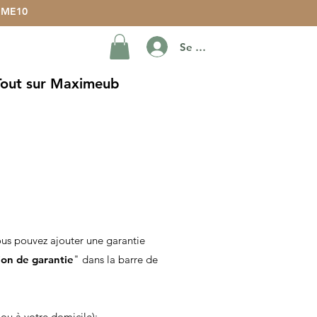
ME10
Se connecter
Tout sur Maximeub
vous pouvez ajouter une garantie
ion de garantie
" dans la barre de
e ou à votre domicile):