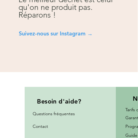
qu'on ne produit pas.
Réparons !
Suivez-nous sur Instagra
m →
N
Besoin
d'aide?
Tarifs 
Questions fréquentes
Garant
Contact
Progra
Guide 