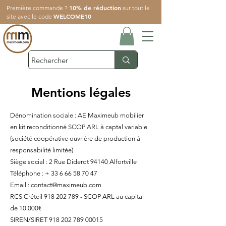
10% de réduction
Première commande ?
sur tout le
WELCOME10
site avec le code
Mentions légales
Dénomination sociale
: AE Maximeub mobilier
en kit reconditionné SCOP ARL à captal variable
(société coopérative ouvrière de production à
responsabilité limitée)
Siège social
: 2 Rue Diderot 94140 Alfortville
Téléphone
: +
33 6 66 58 70 47
Email
:
contact@maximeub.com
RCS Créteil
918 202 789
- SCOP ARL au capital
de 10.000€
SIREN/SIRET
918 202 789 00015