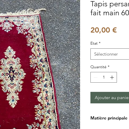
Tapis persa
fait main 
Pri
20,00 €
Etat
*
Sélectionner
Quantité
*
Ajouter au panie
Matière principale
Tissu/laine