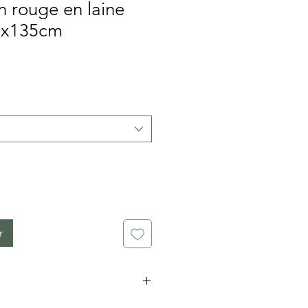
n rouge en laine
60x135cm
x
r