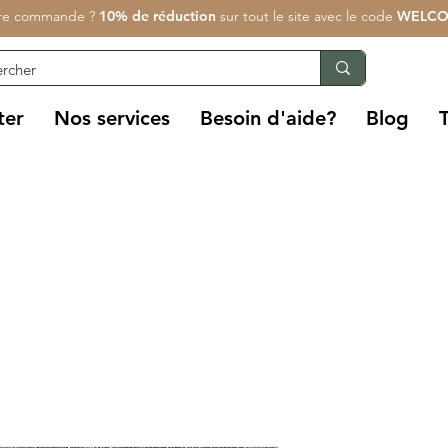
re commande ?
10% de réduction
sur tout le site avec le code
WELCO
ter
Nos services
Besoin d'aide?
Blog