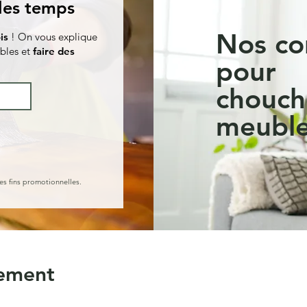
 les temps
Nos co
is
! On vous explique
bles et
faire des
pour
chouch
meuble
es fins promotionnelles.
vement