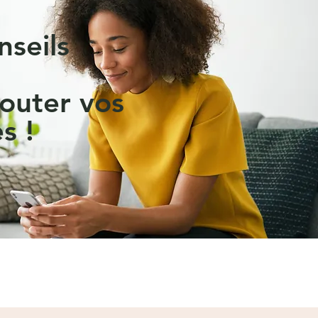
nseils
outer vos
s !