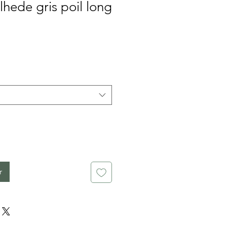
lhede gris poil long
x
r