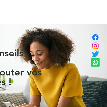
nseils
outer vos
s !