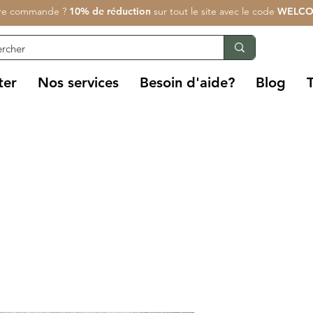
re commande ?
10% de réduction
sur tout le site avec le code
WELCO
ter
Nos services
Besoin d'aide?
Blog