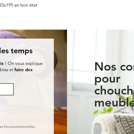
133x195 en bon état
 les temps
Nos co
is
! On vous explique
bles et
faire des
pour
chouch
meuble
es fins promotionnelles.