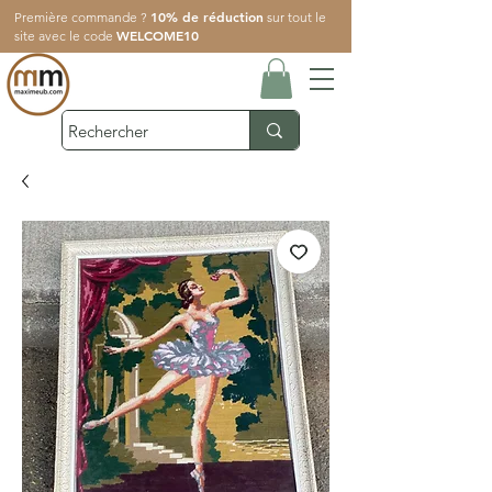
10% de réduction
Première commande ?
sur tout le
WELCOME10
site avec le code