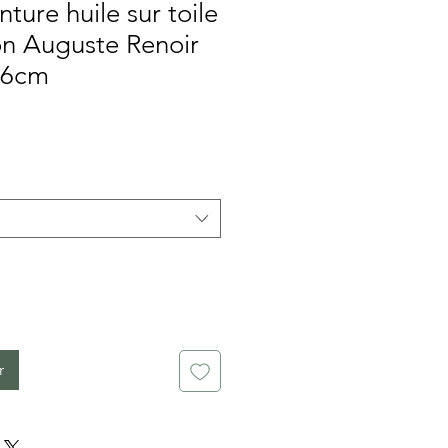
ture huile sur toile
on Auguste Renoir
x36cm
x
r