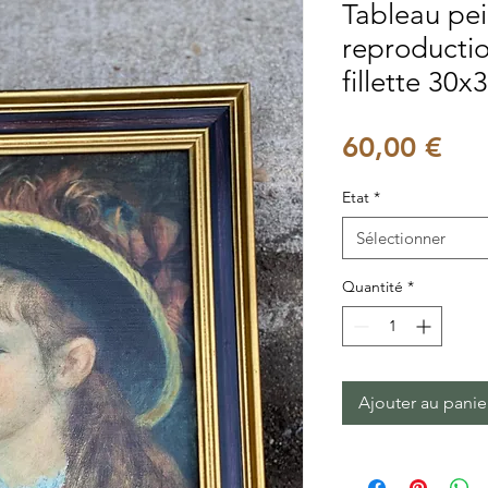
Tableau pein
reproducti
fillette 30
Pri
60,00 €
Etat
*
Sélectionner
Quantité
*
Ajouter au panie