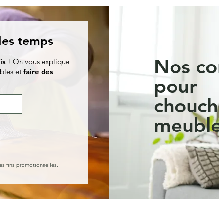
 les temps
Nos co
is
! On vous explique
bles et
faire des
pour
chouch
meuble
es fins promotionnelles.