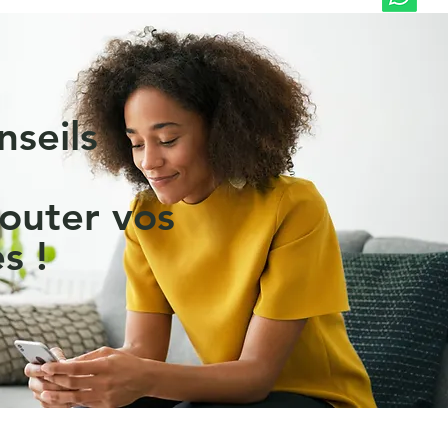
nseils
outer vos
s !