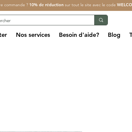
re commande ?
10% de réduction
sur tout le site avec le code
WELCO
ter
Nos services
Besoin d'aide?
Blog