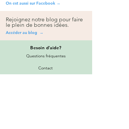
On est aussi sur Facebook →
Rejoignez notre blog pour faire
le plein de bonnes idées.
Accéder au blog →
Besoin
d'aide?
Questions fréquentes
Contact
Prise de rendez-vous
Toutes les promotions
Nos services