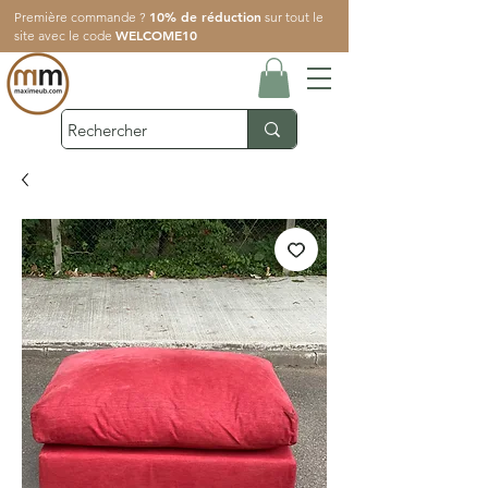
10% de réduction
Première commande ?
sur tout le
WELCOME10
site avec le code