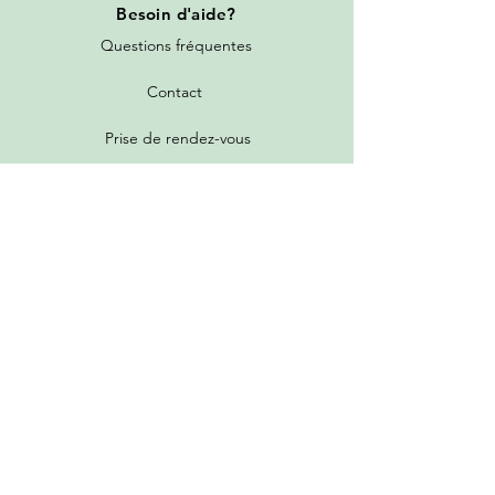
Besoin
d'aide?
Questions fréquentes
Contact
Prise de rendez-vous
Toutes les promotions
Nos services
Tarifs de livraison
Garantie et politique de retour
Programme de parrainage et fidélité
Guide d'achat et grille des états