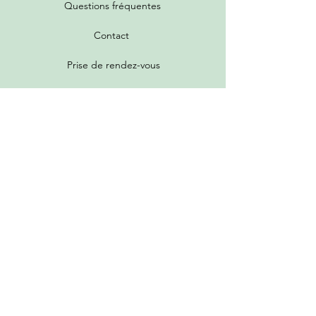
Questions fréquentes
Contact
Prise de rendez-vous
Toutes les promotions
Nos services
Tarifs de livraison
Garantie et politique de retour
Programme de parrainage et fidélité
Guide d'achat et grille des états
Donner mes meubles