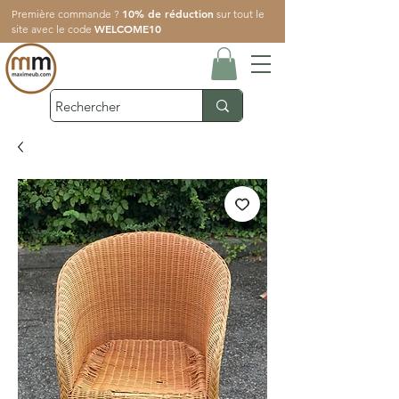
10% de réduction
Première commande ?
sur tout le
WELCOME10
site avec le code