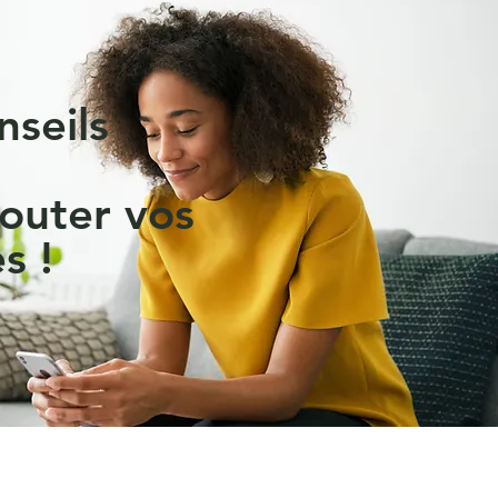
nseils
outer vos
s !