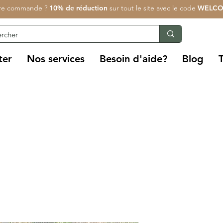
re commande ?
10% de réduction
sur tout le site avec le code
WELCO
ter
Nos services
Besoin d'aide?
Blog