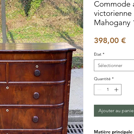
Commode a
victorienne
Mahogany 
Pr
398,00 €
Etat
*
Sélectionner
Quantité
*
Ajouter au panie
Matière principale