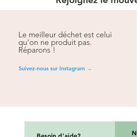
Rejoignez le mou
Le meilleur déchet est celui
qu'on ne produit pas.
Réparons !
Suivez-nous sur Instagra
m →
N
Besoin
d'aide?