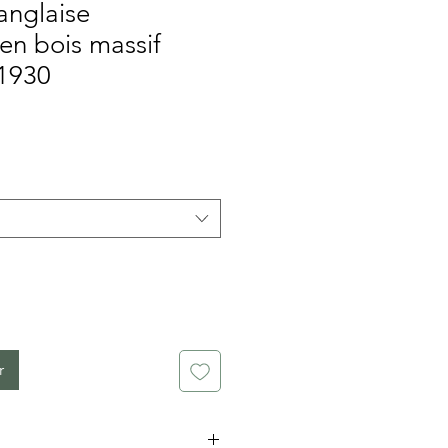
nglaise
 en bois massif
1930
ix
r