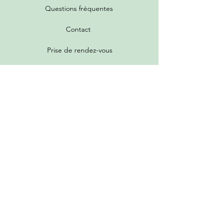
Questions fréquentes
Contact
Prise de rendez-vous
Toutes les promotions
Nos services
Tarifs de livraison
Garantie et politique de retour
Programme de parrainage et fidélité
Guide d'achat et grille des états
Donner mes meubles