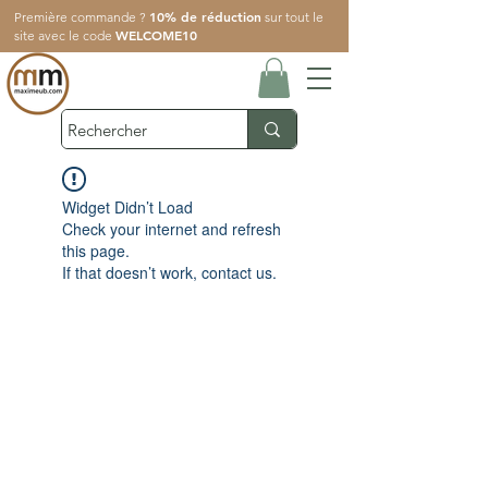
10% de réduction
Première commande ?
sur tout le
WELCOME10
site avec le code
Widget Didn’t Load
Check your internet and refresh
this page.
If that doesn’t work, contact us.