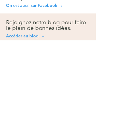
On est aussi sur Facebook →
Rejoignez notre blog pour faire
le plein de bonnes idées.
Accéder au blog →
Besoin
d'aide?
Questions fréquentes
Contact
Prise de rendez-vous
Toutes les promotions
Nos services