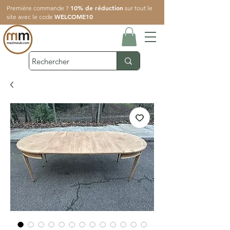
10% de réduction
Première commande ?
sur tout le
WELCOME10
site avec le code