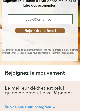
augmenter la durée de vie
de vos meubles et
faire des économies
.
Rejoindre la fête !
Maximeub s'engage à ne jamais transmettre votre adresse e-mail à des fins
promotionnelles. Vous pouvez vous désinscrire à tout moment en un clic.
Rejoignez le mouvement
Le meilleur déchet est celui
qu'on ne produit pas. Réparons
!
Suivez-nous sur Instagra
m →