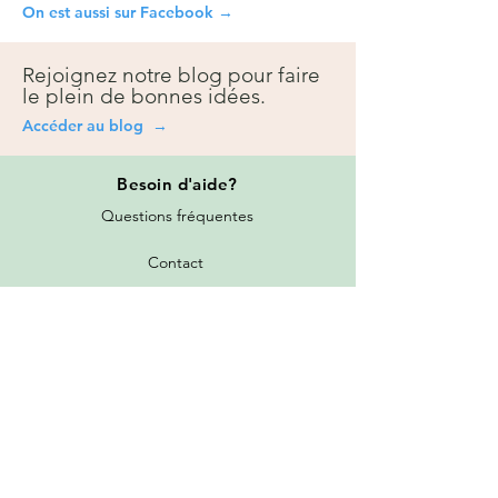
On est aussi sur Facebook →
Rejoignez notre blog pour faire
le plein de bonnes idées.
Accéder au blog →
Besoin
d'aide?
Questions fréquentes
Contact
Prise de rendez-vous
Toutes les promotions
Nos services