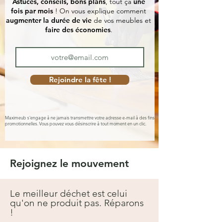
Astuces, conseils, bons plans
, tout ça
une
fois par mois
! On vous explique comment
augmenter la durée de vie
de vos meubles et
faire des économies
.
Rejoindre la fête !
Maximeub s'engage à ne jamais transmettre votre adresse e-mail à des fins
promotionnelles. Vous pouvez vous désinscrire à tout moment en un clic.
Rejoignez le mouvement
Le meilleur déchet est celui
qu'on ne produit pas. Réparons
!