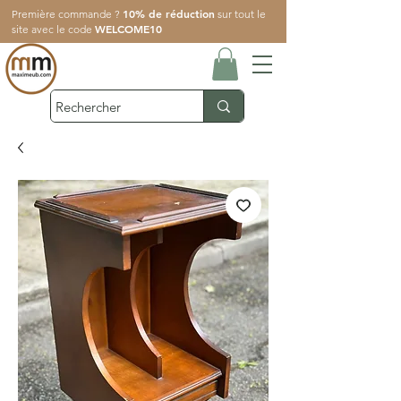
10% de réduction
Première commande ?
sur tout le
WELCOME10
site avec le code