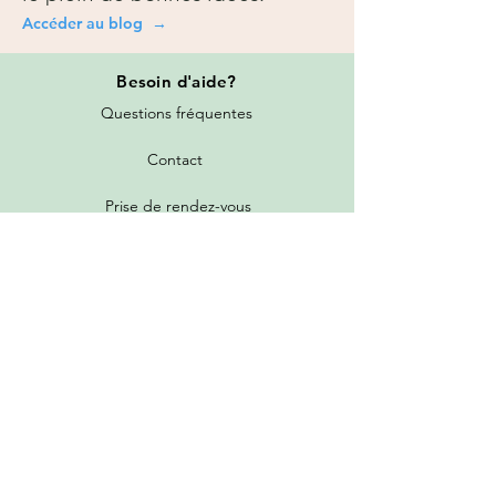
Accéder au blog →
Besoin
d'aide?
Questions fréquentes
Contact
Prise de rendez-vous
Toutes les promotions
Nos services
Tarifs de livraison
Garantie et politique de retour
Programme de parrainage et fidélité