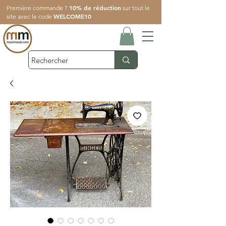
10% de réduction
Première commande ?
sur tout le
WELCOME10
site avec le code