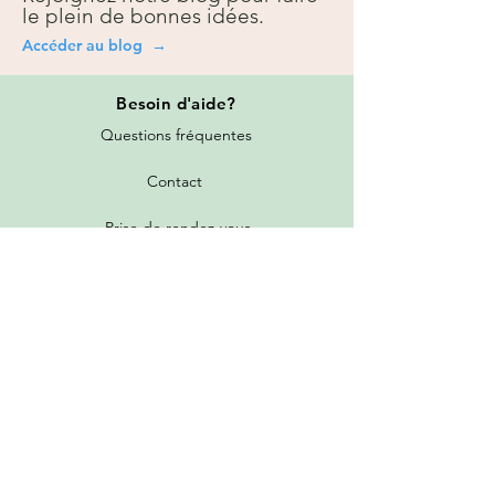
le plein de bonnes idées.
Accéder au blog →
Besoin
d'aide?
Questions fréquentes
Contact
Prise de rendez-vous
Toutes les promotions
Nos services
Tarifs de livraison
Garantie et politique de retour