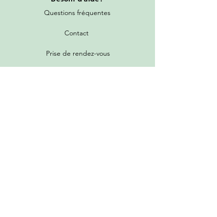
Questions fréquentes
Contact
Prise de rendez-vous
Toutes les promotions
Nos services
Tarifs de livraison
Garantie et politique de retour
Programme de parrainage et fidélité
Guide d'achat et grille des états