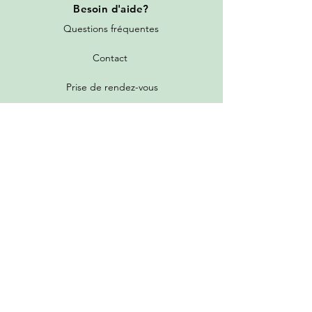
Besoin
d'aide?
Questions fréquentes
Contact
Prise de rendez-vous
Toutes les promotions
Nos services
Tarifs de livraison
Garantie et politique de retour
Programme de parrainage et fidélité
Guide d'achat et grille des états