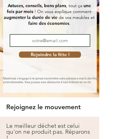
Astuces, conseils, bons plans
, tout ça
une
fois par mois
! On vous explique comment
augmenter la durée de vie
de vos meubles et
faire des économies
.
Rejoindre la fête !
Maximeub s'engage à ne jamais transmettre votre adresse e-mail à des fins
promotionnelles. Vous pouvez vous désinscrire à tout moment en un clic.
Rejoignez le mouvement
Le meilleur déchet est celui
qu'on ne produit pas. Réparons
!