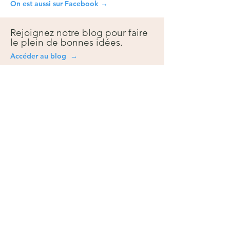
On est aussi sur Facebook →
Rejoignez notre blog pour faire
le plein de bonnes idées.
Accéder au blog →
Besoin
d'aide?
Questions fréquentes
Contact
Prise de rendez-vous
Toutes les promotions
Nos services
Tarifs de livraison