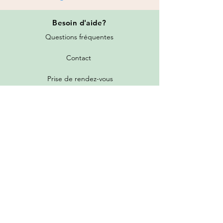
Besoin
d'aide?
Questions fréquentes
Contact
Prise de rendez-vous
Toutes les promotions
Nos services
Tarifs de livraison
Garantie et politique de retour
Programme de parrainage et fidélité