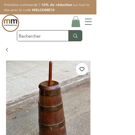
10% de réduction
Première commande ?
sur tout le
WELCOME10
site avec le code