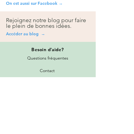
On est aussi sur Facebook →
Rejoignez notre blog pour faire
le plein de bonnes idées.
Accéder au blog →
Besoin
d'aide?
Questions fréquentes
Contact
Prise de rendez-vous
Toutes les promotions
Nos services