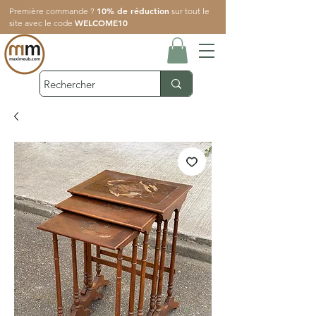
10% de réduction
Première commande ?
sur tout le
WELCOME10
site avec le code