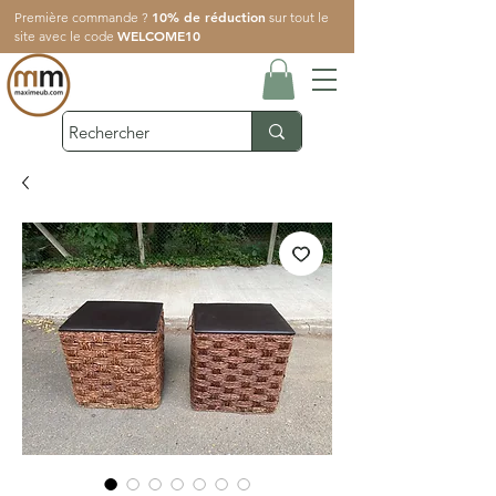
10% de réduction
Première commande ?
sur tout le
WELCOME10
site avec le code